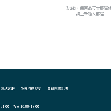
很抱歉，無商品符合篩選
請重新輸入篩選
聯絡客服
免運門檻說明
會員階級說明
1:00；假日:10:00-18:00