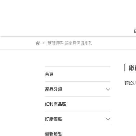
鞦韆特區-銀奈寳保健系列
鞦
首頁
預設
產品分類
紅利商品區
好康優惠
最新動態