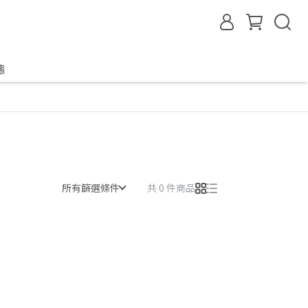
態
所有篩選條件
共 0 件商品