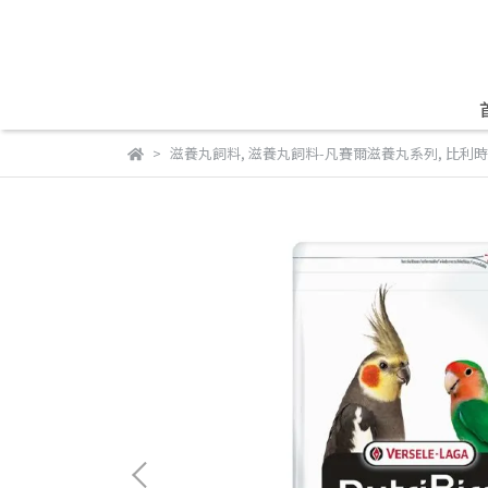
滋養丸飼料
,
滋養丸飼料-凡賽爾滋養丸系列
,
比利時