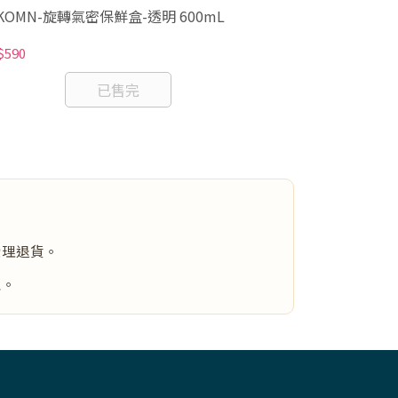
KOMN-旋轉氣密保鮮盒-透明 600mL
凡賽爾 Nutribi
$590
NT$380
已售完
受理退貨。
主。