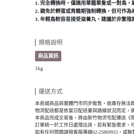
1. 完全轉換時，僅適用單籠單隻或一對鳥
2. 避免於孵蛋或育雛期強制轉換，但可作為
3. 年輕鳥較容易接受滋養丸，建議於非繁殖
規格說明
商品資訊
1kg
運送方式
本商城商品與實體門市同步販售，故庫存無法即時
物流配送都是依當日配送量與路線狀況而定，
本商品完成交易後，將由新竹物流宅配運送《限台灣
訂單統一於工作日處理出貨，若有緊急需求，
如有任何問題請撥客服專線02-25869933，或聯繫L