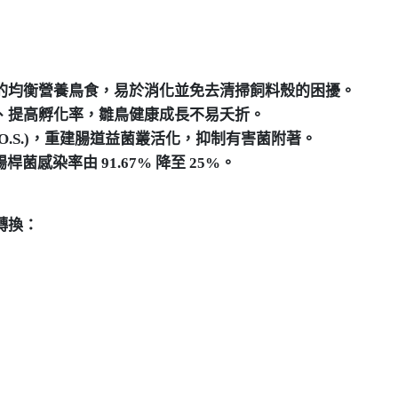
的均衡營養鳥食，易於消化並免去清掃飼料殼的困擾。
、提高孵化率，雛鳥健康成長不易夭折。
O.S.)，重建腸道益菌叢活化，抑制有害菌附著。
桿菌感染率由 91.67% 降至 25%。
轉換：