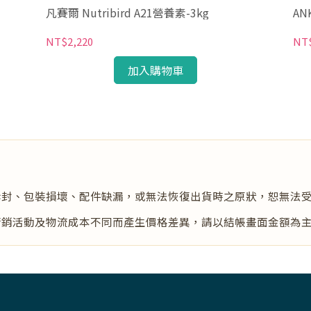
凡賽爾 Nutribird A21營養素-3kg
AN
NT$2,220
NT
加入購物車
拆封、包裝損壞、配件缺漏，或無法恢復出貨時之原狀，恕無法
行銷活動及物流成本不同而產生價格差異，請以結帳畫面金額為