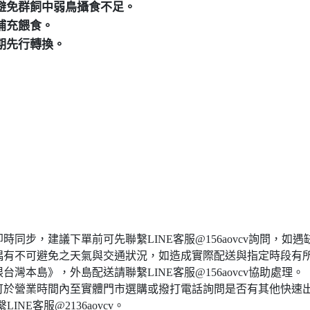
，避免群飼中弱鳥攝食不足。
補充餵食。
期先行轉換。
同步，建議下單前可先聯繫LINE客服@156aovcv詢問，如
偶有不可避免之天氣與交通狀況，如造成實際配送與指定時段有
本島》，外島配送請聯繫LINE客服@156aovcv協助處理。
可於營業時間內至實體門市選購或撥打電話詢問是否有其他快速
INE客服@2136aovcv。