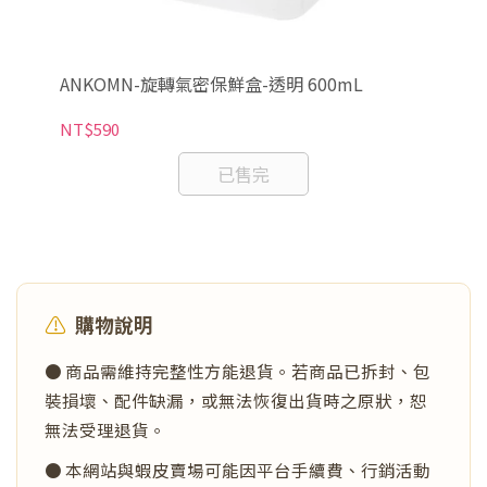
ANKOMN-旋轉氣密保鮮盒-透明 600mL
S
NT$590
NT
已售完
⚠️
購物說明
● 商品需維持完整性方能退貨。若商品已拆封、包
裝損壞、配件缺漏，或無法恢復出貨時之原狀，恕
無法受理退貨。
● 本網站與蝦皮賣場可能因平台手續費、行銷活動