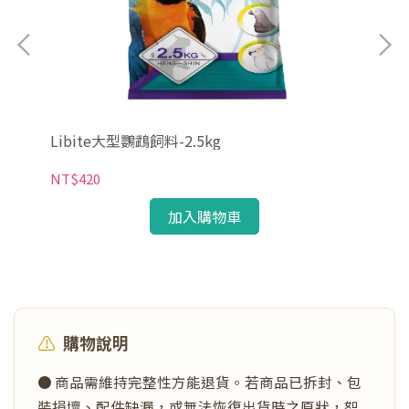
Libite大型鸚鵡飼料-2.5kg
Li
NT$420
NT
加入購物車
⚠️
購物說明
● 商品需維持完整性方能退貨。若商品已拆封、包
裝損壞、配件缺漏，或無法恢復出貨時之原狀，恕