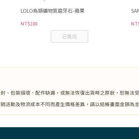
LOLO鳥類礦物質磨牙石-蘋果
S
NT$100
NT
已售完
拆封、包裝損壞、配件缺漏，或無法恢復出貨時之原狀，恕無法
行銷活動及物流成本不同而產生價格差異，請以結帳畫面金額為