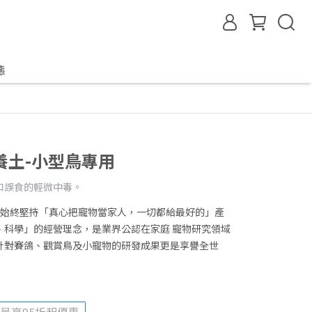
態
養土-小型鳥專用
和誤食的輕微中毒。
32年，因始終堅持「真心把寵物當家人，一切都給最好的」產
、科學」的經營理念，是業界公認在家庭 寵物研究領域
針對賽鴿、觀賞鳥及小寵物的研發成果更是享譽全世