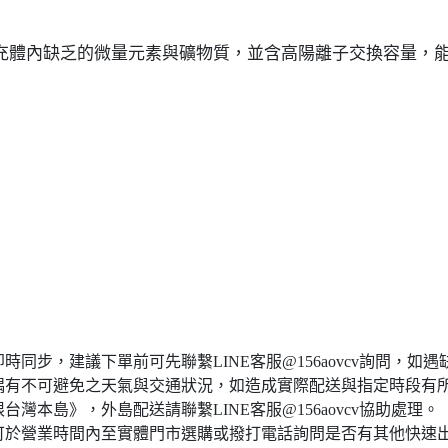
充體內缺乏的微量元素與礦物質，並含高陽離子交換容量，
同步，建議下單前可先聯繫LINE客服@156aovcv詢問，如
偶有不可避免之天氣與交通狀況，如造成實際配送與指定時段有
本島》，外島配送請聯繫LINE客服@156aovcv協助處理。
可於營業時間內至實體門市選購或撥打電話詢問是否有其他快速