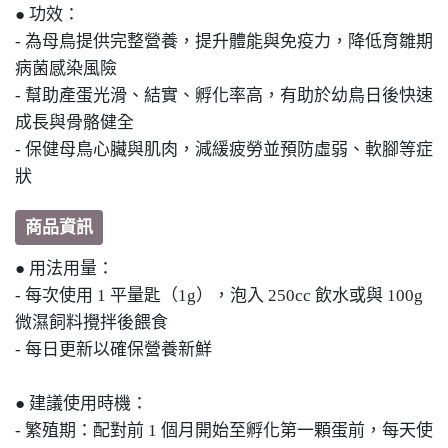
● 功效：
- 為母鳥提供完整營養，提升體能與免疫力，降低育雛期
病菌感染風險
- 幫助產蛋光滑、結實、孵化率高，有助於幼鳥日後快速
成長與骨骼健全
- 保健母鳥心臟與肌肉，減緩疲勞並預防虛弱、軟腳等症
狀
商品資訊
● 用法用量：
- 每次使用 1 平量匙（1g），泡入 250cc 飲水或與 100g
微濕飼料攪拌後餵食
- 每日更新以確保營養新鮮
● 建議使用時機：
- 繁殖期：配對前 1 個月開始至孵化第一顆蛋前，每天使