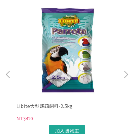
Libite大型鸚鵡飼料-2.5kg
凡賽
NT$420
NT
加入購物車