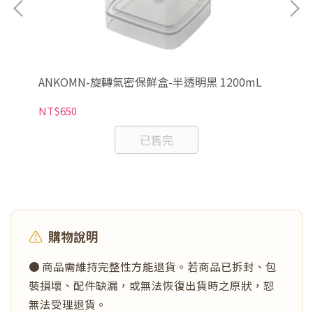
ANKOMN-旋轉氣密保鮮盒-半透明黑 1200mL
AN
NT$650
NT
已售完
⚠️
購物說明
● 商品需維持完整性方能退貨。若商品已拆封、包
裝損壞、配件缺漏，或無法恢復出貨時之原狀，恕
無法受理退貨。