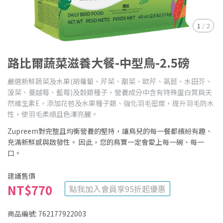
1
/
2
路比爾蔬菜滋養大餐-中型鳥-2.5磅
嚴選新鮮蔬菜及水果(胡蘿蔔、芹菜、甜菜、歐芹、萵苣、水田芥、
菠菜、蔓越莓、藍莓)及穀類種子，營養成分中含有特殊蛋白質與天
然維生素E，添加花苞及水果種子類、強化羽毛密度，提升羽毛防水
性，使羽毛柔順且色澤亮麗。
Zupreem對完整且均衡營養的堅持，讓鳥兒的每一餐都繽紛有趣、
充滿新鮮感與啟發性。 因此，您的鳥寶一定會愛上每一碗、每一
口。
建議售價
NT$770
點我加入會員享95折起優惠
商品編號:
762177922003