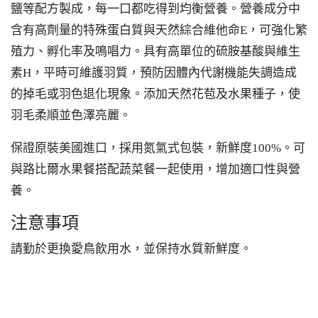
鹽等配方製成，每一口都吃得到均衡營養。營養成分中
含有高劑量的特殊蛋白質與天然綜合維他命E，可強化繁
殖力、孵化率及鳴唱力。具有高單位的硫胺基酸與維生
素H，平時可維護羽質，預防因體內代謝機能失調造成
的掉毛或羽色退化現象。添加天然花苞及水果種子，使
羽毛柔順並色澤亮麗。
保證原裝美國進口，採用氮氣式包裝，新鮮度100%。可
與路比爾水果餐搭配蔬菜餐一起使用，增加適口性與營
養。
注意事項
請勤於更換愛鳥飲用水，並保持水質新鮮度。