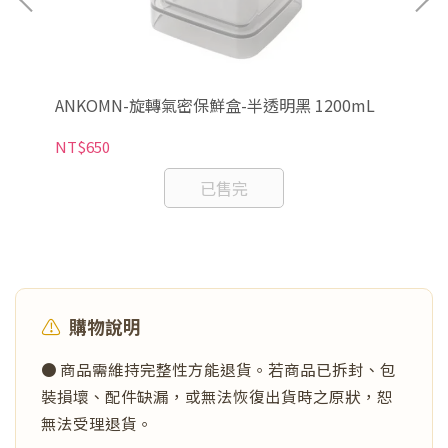
ANKOMN-旋轉氣密保鮮盒-半透明黑 1200mL
AN
NT$650
NT
已售完
⚠️
購物說明
● 商品需維持完整性方能退貨。若商品已拆封、包
裝損壞、配件缺漏，或無法恢復出貨時之原狀，恕
無法受理退貨。