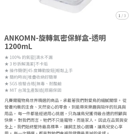
1
/
3
ANKOMN-旋轉氣密保鮮盒-透明
1200mL
★ 100% 的氣密|滴水不漏
★ 3 秒拆解清潔|不卡垢
★ 操作簡便|45 度轉動旋鈕|輕鬆上手
★ 簡約時尚|堆疊收納好簡單
★ SGS 檢驗合格|無毒、耐酸鹼
★ MIT 台灣生產製造|原廠保固
凡賽爾寵物鳥世界精選的商品，承載著我們對愛鳥的細膩關懷。 從
營養均衡的主食、天然安心的零食，到能帶來樂趣與陪伴的玩具與
用品， 每一件都是經過用心挑選，只為讓鳥兒獲得最合適的照顧與
快樂。 對我們而言，牠們不只是寵物，而是家人。 因此在品質與安
全上，我們始終堅持最高標準， 讓飼主放心選購，讓鳥兒安心享
用。 每一次精選，都是對牠們幸福與健康最真誠的承諾。