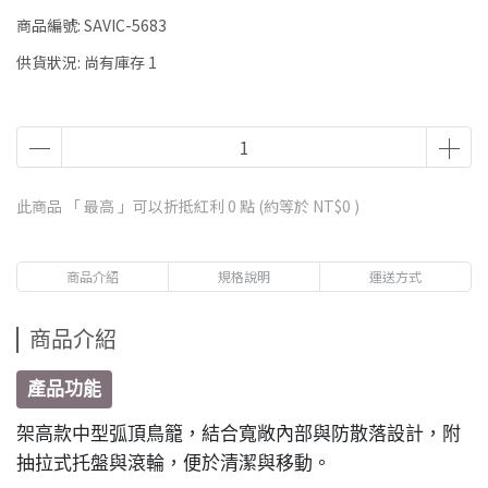
商品編號:
SAVIC-5683
供貨狀況:
尚有庫存 1
此商品 「 最高 」可以折抵紅利
0
點 (約等於
NT$0
)
商品介紹
規格說明
運送方式
商品介紹
產品功能
架高款中型弧頂鳥籠，結合寬敞內部與防散落設計，附
抽拉式托盤與滾輪，便於清潔與移動。