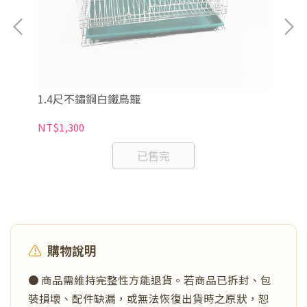
1.4尺不鏽鋼白鐵鳥籠
1
NT$1,300
NT
已售完
⚠️
購物說明
● 商品需維持完整性方能退貨。若商品已拆封、包
裝損壞、配件缺漏，或無法恢復出貨時之原狀，恕