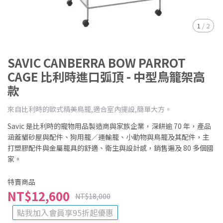
1
/
2
SAVIC CANBERRA BOW PARROT
CAGE 比利時進口弧頂 - 中型鳥籠架高
款
來自比利時的歐式精美鳥籠,適合室內擺設,簡單大方。
Savic 是比利時的寵物用品製造商與家族企業，深耕逾 70 年，產品
涵蓋貓砂屋與配件、狗用籠／運輸籠、小動物與鳥籠及其配件，主
打塑膠配件與金屬籠具的舒適、衛生與設計感，銷售遍及 80 多個國
家。
特賣商品
NT$12,600
NT$18,000
點我加入會員享95折起優惠